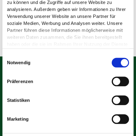
zu können und die Zugriffe auf unsere Website zu
analysieren. Außerdem geben wir Informationen zu Ihrer
Angemeldet bleiben
Verwendung unserer Website an unsere Partner für
soziale Medien, Werbung und Analysen weiter. Unsere
Anmelden
Partner führen diese Informationen möglicherweise mit
Passwort vergessen?
weiteren Daten zusammen, die Sie ihnen bereitgestellt
haben oder die sie im Rahmen Ihrer Nutzung der Dienste
gesammelt haben.
Einwilligungsauswahl
Notwendig
Familienspaß und Abenteuer
Freizeitpark Traumland GmbH & Co KG
Präferenzen
Auf der Bärenhöhle
72820 Sonnenbühl
Statistiken
Marketing