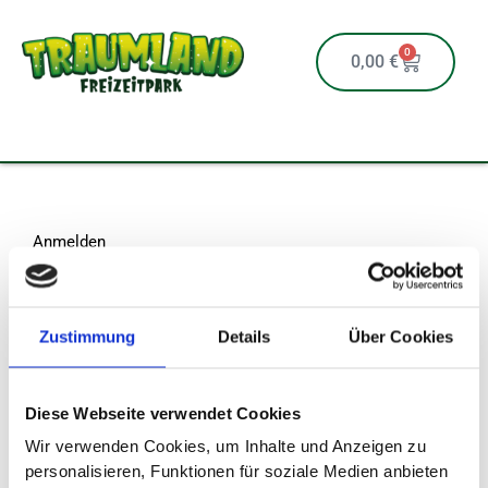
Zum
Inhalt
0
Cart
0,00
€
springen
Anmelden
Erforderlich
Erforderlich
Zustimmung
Details
Über Cookies
Benutzername oder E-Mail-Adresse
*
Diese Webseite verwendet Cookies
Passwort
*
Wir verwenden Cookies, um Inhalte und Anzeigen zu
personalisieren, Funktionen für soziale Medien anbieten