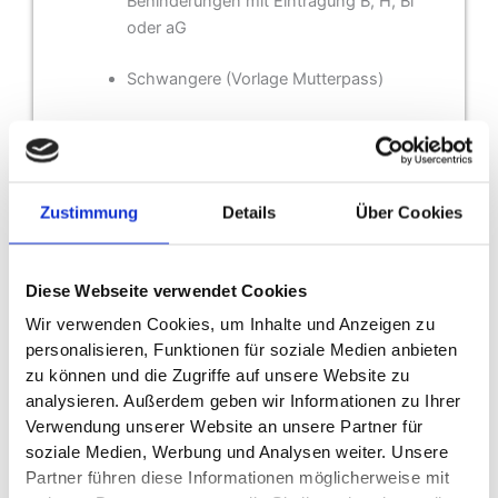
Behinderungen mit Eintragung B, H, Bl
oder aG
Schwangere (Vorlage Mutterpass)
Golden Ager (65+)
Gültigkeit: ein Jahr ab Kaufdatum
Zustimmung
Details
Über Cookies
Hinweis: Die Jahreskarte ist personengebunden
und nicht übertragbar, bei Weitergabe verliert sie
ihre Gültigkeit.
Diese Webseite verwendet Cookies
Wir verwenden Cookies, um Inhalte und Anzeigen zu
Nach dem Kauf erhältst du eine E-Mail zur Eingabe
personalisieren, Funktionen für soziale Medien anbieten
der
persönlichen Daten und eines Fotos der
zu können und die Zugriffe auf unsere Website zu
jeweiligen Karteninhaberin bzw. des
analysieren. Außerdem geben wir Informationen zu Ihrer
Karteninhabers.
Verwendung unserer Website an unsere Partner für
soziale Medien, Werbung und Analysen weiter. Unsere
Bei mehreren Jahreskarten bitte jede Karte separat
Partner führen diese Informationen möglicherweise mit