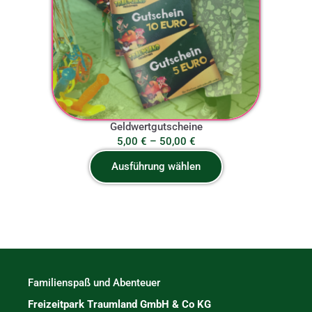
Geldwertgutscheine
Preisspanne:
5,00
€
–
50,00
€
5,00 €
Ausführung wählen
bis
50,00 €
Familienspaß und Abenteuer
Freizeitpark Traumland GmbH & Co KG