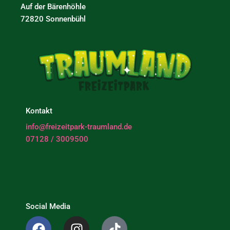
Auf der Bärenhöhle
72820 Sonnenbühl
Kontakt
info@freizeitpark-traumland.de
07128 / 3009500
Social Media
F
I
T