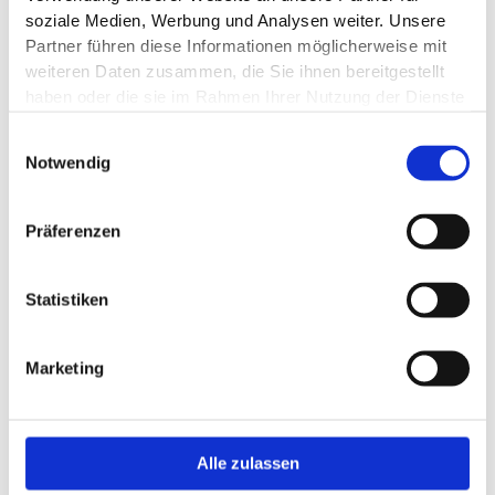
Geschenkverpackung
, postalisch zu dir nach
soziale Medien, Werbung und Analysen weiter. Unsere
Hause gesendet.
Partner führen diese Informationen möglicherweise mit
weiteren Daten zusammen, die Sie ihnen bereitgestellt
Wenn du dich für digital entscheidest, bekommst
haben oder die sie im Rahmen Ihrer Nutzung der Dienste
du dein Tagesticket an deine angegebene E-Mail-
gesammelt haben.
Adresse gesendet, mit einem
QR-Code für dein
Einwilligungsauswahl
Notwendig
Smartphone oder du druckst
dieses ganz bequem
zu Hause aus.
Präferenzen
Statistiken
Marketing
Alle zulassen