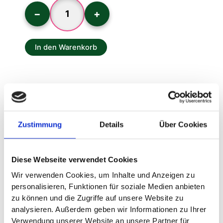
−
+
In den Warenkorb
Zustimmung
Details
Über Cookies
Beschreibung
Du erhältst ein Tagesticket für eine Person
ab 3
Diese Webseite verwendet Cookies
Jahren,
welches zum einmaligen Eintritt in das
Wir verwenden Cookies, um Inhalte und Anzeigen zu
Traumland berechtigt.
personalisieren, Funktionen für soziale Medien anbieten
zu können und die Zugriffe auf unsere Website zu
Wenn du dich für Versand entscheidest, bekommst
analysieren. Außerdem geben wir Informationen zu Ihrer
du dein Tagesticket, in
einer schönen
Verwendung unserer Website an unsere Partner für